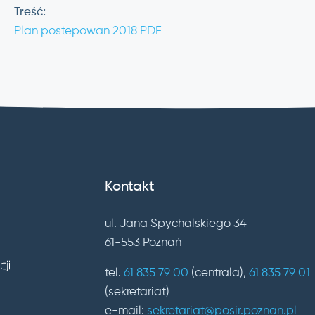
Treść:
Plan postepowan 2018 PDF
Kontakt
ul. Jana Spychalskiego 34
61-553 Poznań
tel.
61 835 79 00
(centrala),
61 835 79 01
(sekretariat)
e-mail:
sekretariat@posir.poznan.pl