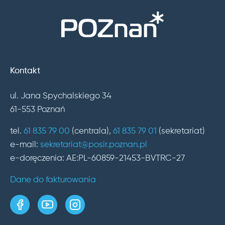
Kontakt
ul. Jana Spychalskiego 34
61-553 Poznań
tel.
61 835 79 00
(centrala),
61 835 79 01
(sekretariat)
e-mail:
sekretariat@posir.poznan.pl
e-doręczenia: AE:PL-60859-21453-BVTRC-27
Dane do fakturowania
strona w serwisie Facebook
kanał w serwisie YouTube
profil w serwisie Instagram