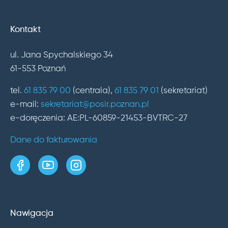
Kontakt
ul. Jana Spychalskiego 34
61-553 Poznań
tel.
61 835 79 00
(centrala),
61 835 79 01
(sekretariat)
e-mail:
sekretariat@posir.poznan.pl
e-doręczenia: AE:PL-60859-21453-BVTRC-27
Dane do fakturowania
strona w serwisie Facebook
kanał w serwisie YouTube
profil w serwisie Instagram
Nawigacja