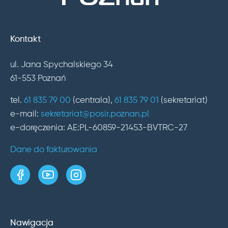
Kontakt
ul. Jana Spychalskiego 34
61-553 Poznań
tel.
61 835 79 00
(centrala),
61 835 79 01
(sekretariat)
e-mail:
sekretariat@posir.poznan.pl
e-doręczenia: AE:PL-60859-21453-BVTRC-27
Dane do fakturowania
strona w serwisie Facebook
kanał w serwisie YouTube
profil w serwisie Instagram
Nawigacja