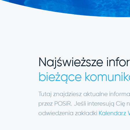
Najświeższe info
bieżące komunik
Tutaj znajdziesz aktualne infor
przez POSiR. Jeśli interesują C
odwiedzenia zakładki
Kalendarz