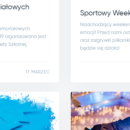
iałowych
Sportowy Week
Nadchodzący weekend
emoriałowych
emocji! Przed nami os
 19 organizowana jest
oraz rozgrywki piłkarsk
eży Szkolnej.
będzie się działo!
17 MARZEC