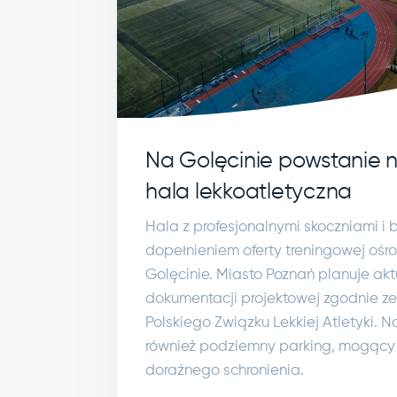
Na Golęcinie powstanie
hala lekkoatletyczna
Hala z profesjonalnymi skoczniami i 
dopełnieniem oferty treningowej oś
Golęcinie. Miasto Poznań planuje aktu
dokumentacji projektowej zgodnie z
Polskiego Związku Lekkiej Atletyki. 
również podziemny parking, mogący
doraźnego schronienia.