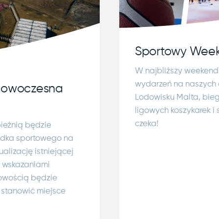
Sportowy Week
W najbliższy weekend
wydarzeń na naszych o
 nowoczesna
Lodowisku Malta, bie
ligowych koszykarek i 
czeka!
bieżnią będzie
rodka sportowego na
alizację istniejącej
e wskazaniami
Nowością będzie
 stanowić miejsce