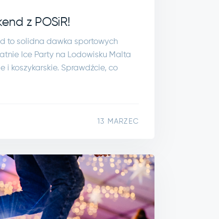
end z POSiR!
 to solidna dawka sportowych
tatnie Ice Party na Lodowisku Malta
ie i koszykarskie. Sprawdźcie, co
13 MARZEC