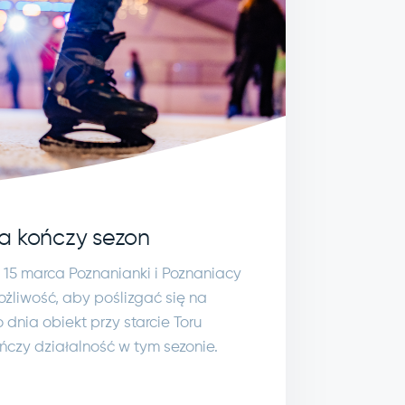
a kończy sezon
ę 15 marca Poznanianki i Poznaniacy
ożliwość, aby poślizgać się na
dnia obiekt przy starcie Toru
czy działalność w tym sezonie.