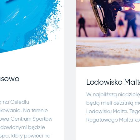
asowo
Lodowisko Malt
W najbliższą niedziel
a na Osiedlu
będą mieli ostatnią m
kowania. Na terenie
Lodowisku Malta. Tego 
dowa Centrum Sportów
Regatowego Malta koń
udowlanymi będzie
pa, który powróci na