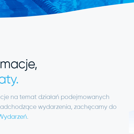
rmacje,
aty.
macje na temat działań podejmowanych
ię nadchodzące wydarzenia, zachęcamy do
 Wydarzeń
.