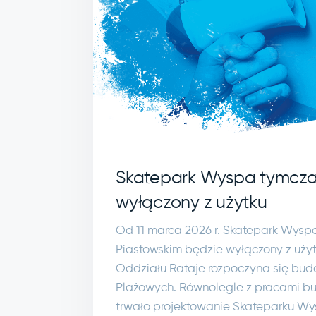
Skatepark Wyspa tymcz
wyłączony z użytku
Od 11 marca 2026 r. Skatepark Wysp
Piastowskim będzie wyłączony z użyt
Oddziału Rataje rozpoczyna się bu
Plażowych. Równolegle z pracami b
trwało projektowanie Skateparku Wys