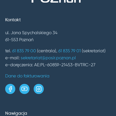
Kontakt
ul. Jana Spychalskiego 34
61-553 Poznań
tel.
61 835 79 00
(centrala),
61 835 79 01
(sekretariat)
e-mail:
sekretariat@posir.poznan.pl
e-doręczenia: AE:PL-60859-21453-BVTRC-27
Dane do fakturowania
strona w serwisie Facebook
kanał w serwisie YouTube
profil w serwisie Instagram
Nawigacja