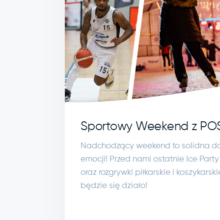
Sportowy Weekend z POS
Nadchodzący weekend to solidna d
emocji! Przed nami ostatnie Ice Part
oraz rozgrywki piłkarskie i koszykarsk
będzie się działo!