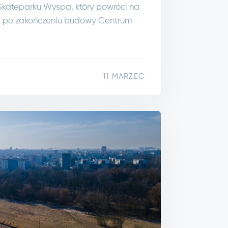
Skateparku Wyspa, który powróci na
a po zakończeniu budowy Centrum
11 MARZEC