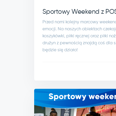
Sportowy Weekend z POS
Przed nami kolejny marcowy weeken
emocji. Na naszych obiektach czekaj
koszykówki, piłki ręcznej oraz piłki n
drużyn z pewnością znajdą coś dla s
będzie się działo!