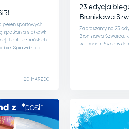
23 edycja bie
iR!
Bronisława Sz
d pełen sportowych
Zapraszamy na 23 ed
ą spotkania siatkówki,
Bronisława Szwarca, kt
ożnej. Fani poznańskich
w ramach Poznańskich 
iebie. Sprawdź, co
20 MARZEC