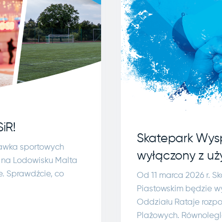
iR!
Skatepark Wy
awka sportowych
wyłączony z uż
y na Lodowisku Malta
ie. Sprawdźcie, co
Od 11 marca 2026 r. 
Piastowskim będzie wy
Oddziału Rataje rozp
Plażowych. Równolegl