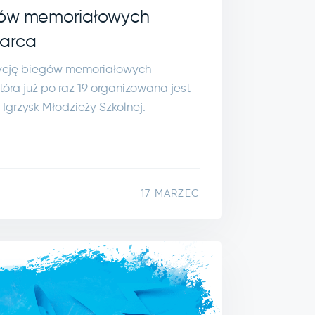
gów memoriałowych
warca
ycję biegów memoriałowych
óra już po raz 19 organizowana jest
Igrzysk Młodzieży Szkolnej.
17 MARZEC