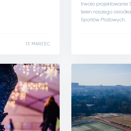
trwało projektowanie 
teren naszego ośrodk
Sportów Plażowych.
13 MARZEC