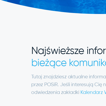
Najświeższe info
bieżące komunik
Tutaj znajdziesz aktualne infor
przez POSiR. Jeśli interesują C
odwiedzenia zakładki
Kalendarz