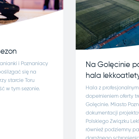
sezon
anianki i Poznaniacy
Na Golęcinie 
oślizgać się na
hala lekkoatle
zy starcie Toru
Hala z profesjonalnymi
ć w tym sezonie.
dopełnieniem oferty t
Golęcinie. Miasto Pozn
dokumentacji projekt
Polskiego Związku Lek
również podziemny pa
doraźnego schronienia