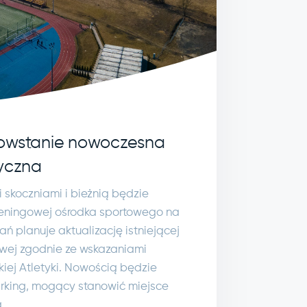
powstanie nowoczesna
tyczna
 skoczniami i bieżnią będzie
reningowej ośrodka sportowego na
ań planuje aktualizację istniejącej
owej zgodnie ze wskazaniami
kiej Atletyki. Nowością będzie
rking, mogący stanowić miejsce
.