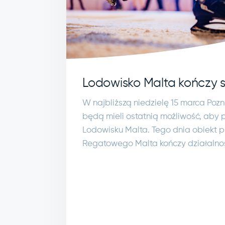
Lodowisko Malta kończy 
W najbliższą niedzielę 15 marca Pozn
będą mieli ostatnią możliwość, aby p
Lodowisku Malta. Tego dnia obiekt pr
Regatowego Malta kończy działalnoś