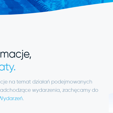
rmacje,
aty.
macje na temat działań podejmowanych
ię nadchodzące wydarzenia, zachęcamy do
 Wydarzeń
.