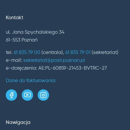
Kontakt
ul. Jana Spychalskiego 34
61-553 Poznań
tel.
61 835 79 00
(centrala),
61 835 79 01
(sekretariat)
e-mail:
sekretariat@posir.poznan.pl
e-doręczenia: AE:PL-60859-21453-BVTRC-27
Dane do fakturowania
strona w serwisie Facebook
kanał w serwisie YouTube
profil w serwisie Instagram
Nawigacja