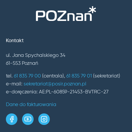
Kontakt
ul. Jana Spychalskiego 34
61-553 Poznań
tel.
61 835 79 00
(centrala),
61 835 79 01
(sekretariat)
e-mail:
sekretariat@posir.poznan.pl
e-doręczenia: AE:PL-60859-21453-BVTRC-27
Dane do fakturowania
strona w serwisie Facebook
kanał w serwisie YouTube
profil w serwisie Instagram