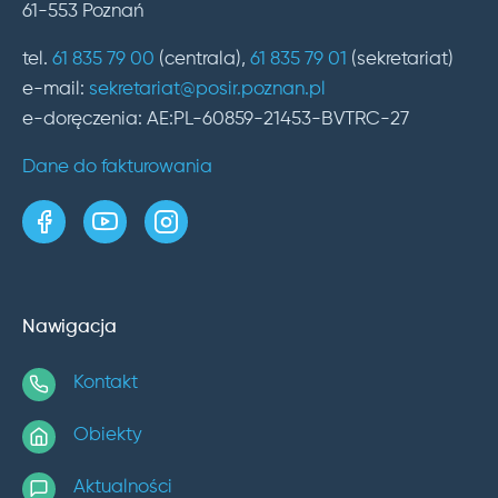
61-553 Poznań
tel.
61 835 79 00
(centrala),
61 835 79 01
(sekretariat)
e-mail:
sekretariat@posir.poznan.pl
e-doręczenia: AE:PL-60859-21453-BVTRC-27
Dane do fakturowania
strona w serwisie Facebook
kanał w serwisie YouTube
profil w serwisie Instagram
Nawigacja
Kontakt
Obiekty
Aktualności