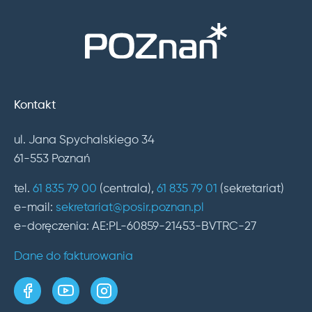
Kontakt
ul. Jana Spychalskiego 34
61-553 Poznań
tel.
61 835 79 00
(centrala),
61 835 79 01
(sekretariat)
e-mail:
sekretariat@posir.poznan.pl
e-doręczenia: AE:PL-60859-21453-BVTRC-27
Dane do fakturowania
strona w serwisie Facebook
kanał w serwisie YouTube
profil w serwisie Instagram