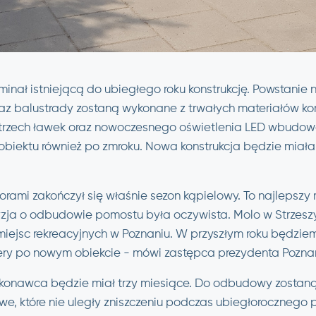
nał istniejącą do ubiegłego roku konstrukcję. Powstanie na
raz balustrady zostaną wykonane z trwałych materiałów k
 trzech ławek oraz nowoczesnego oświetlenia LED wbudow
 obiektu również po zmroku. Nowa konstrukcja będzie miał
orami zakończył się właśnie sezon kąpielowy. To najlepsz
yzja o odbudowie pomostu była oczywista. Molo w Strzeszy
miejsc rekreacyjnych w Poznaniu. W przyszłym roku będzie
ry po nowym obiekcie
- mówi zastępca prezydenta Poznan
konawca będzie miał trzy miesiące. Do odbudowy zostan
we, które nie uległy zniszczeniu podczas ubiegłorocznego 