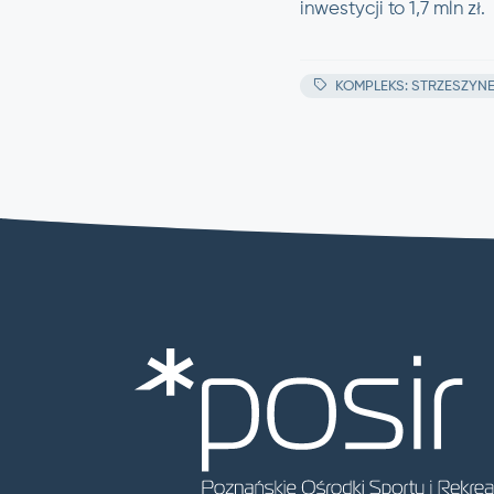
inwestycji to 1,7 mln zł.
KOMPLEKS: STRZESZYN