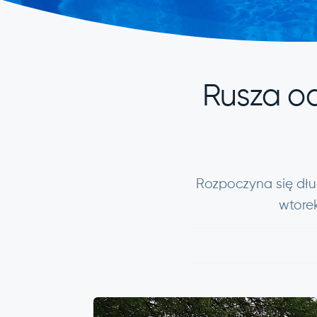
Rusza o
Rozpoczyna się dł
wtore