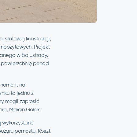
 stalowej konstrukcji,
ompozytowych. Projekt
anego w balustrady,
a powierzchnię ponad
y moment na
nku to jedno z
my mogli zaprosić
ia, Marcin Gołek.
ą wykorzystane
pożaru pomostu. Koszt