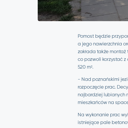
Pomost będzie przypomi
a jego nawierzchnia o
zakłada także montaż
co pozwoli korzystać z
520 m².
-
Nad poznańskimi jezi
rozpoczęcie prac. Dec
najbardziej lubianych 
mieszkańców na space
Na wykonanie prac wy
istniejące pale betono