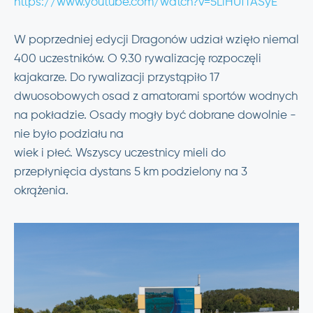
https://www.youtube.com/watch?v=5LlHUfTASyE
W poprzedniej edycji Dragonów udział wzięło niemal
400 uczestników. O 9.30 rywalizację rozpoczęli
kajakarze. Do rywalizacji przystąpiło 17
dwuosobowych osad z amatorami sportów wodnych
na pokładzie. Osady mogły być dobrane dowolnie -
nie było podziału na
wiek i płeć. Wszyscy uczestnicy mieli do
przepłynięcia dystans 5 km podzielony na 3
okrążenia.