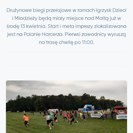
Drużynowe biegi przełajowe w ramach Igrzysk Dzieci
i Młodzieży będą miały miejsce nad Maltą już w
środę 13 kwietnia. Start i meta imprezy zlokalizowana
jest na Polanie Harcerza. Pierwsi zawodnicy wyruszą
na trasę chwilę po 11:00.