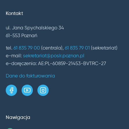
Kontakt
ul. Jana Spychalskiego 34
61-553 Poznań
tel.
61 835 79 00
(centrala),
61 835 79 01
(sekretariat)
e-mail:
sekretariat@posir.poznan.pl
e-doręczenia: AE:PL-60859-21453-BVTRC-27
Dane do fakturowania
strona w serwisie Facebook
kanał w serwisie YouTube
profil w serwisie Instagram
Nawigacja