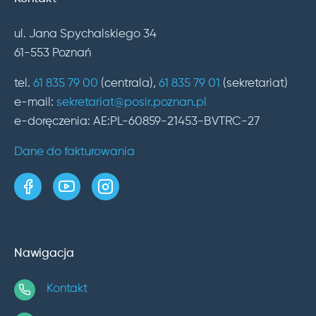
ul. Jana Spychalskiego 34
61-553 Poznań
tel.
61 835 79 00
(centrala),
61 835 79 01
(sekretariat)
e-mail:
sekretariat@posir.poznan.pl
e-doręczenia: AE:PL-60859-21453-BVTRC-27
Dane do fakturowania
strona w serwisie Facebook
kanał w serwisie YouTube
profil w serwisie Instagram
Nawigacja
Kontakt