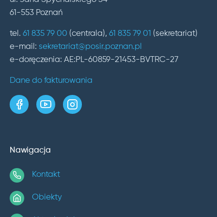
61-553 Poznań
tel.
61 835 79 00
(centrala),
61 835 79 01
(sekretariat)
e-mail:
sekretariat@posir.poznan.pl
e-doręczenia: AE:PL-60859-21453-BVTRC-27
Dane do fakturowania
strona w serwisie Facebook
kanał w serwisie YouTube
profil w serwisie Instagram
Nawigacja
Kontakt
Obiekty