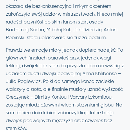
okazała się bezkonkurencyjna i miłym akcentem
zakończyła swój udział w mistrzostwach. Nieco mniej
radości przyniósł polskim fanom start osady
Bartłomiej Socha, Mikołaj Kot, Jan Dziedzic, Antoni
Robiński, która uplasowała się tuż za podium.
Prawdziwe emocje miały jednak dopiero nadejść. Po
głównych finałach parawioślarzy, jedynek wagi
lekkiej, dwójek bez sternika przyszła pora na wyścig z
udziałem duetu dwójki podwójnej Anna Khlibenko –
Julia Rogiewicz. Polki do samego końca zaciekle
walczyły o złoto, ale finalnie musiały uznać wyższość
Greczynek – Dimitry Kontou i Varvary Lykomitrou,
zostając młodzieżowymi wicemistrzyniami globu. Na
sam koniec dnia kibice zobaczyli kapitalne biegi
dwójek podwójnych mężczyzn oraz czwórek bez
sterników.