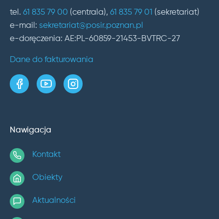
tel.
61 835 79 00
(centrala),
61 835 79 01
(sekretariat)
e-mail:
sekretariat@posir.poznan.pl
e-doręczenia: AE:PL-60859-21453-BVTRC-27
Dane do fakturowania
strona w serwisie Facebook
kanał w serwisie YouTube
profil w serwisie Instagram
Nawigacja
Kontakt
Obiekty
Aktualności