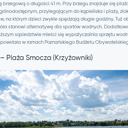
ię brzegową o długości 41 m. Przy brzegu znajduje się plaż
ogólnodostępnym, przylegającym do kąpieliska i plaży, zlo
 na którym dzieci zwykle spędzają długie godziny. Tuż ob
która stanowi alternatywę dla sportów wodnych. Dodatkową
ższym sąsiedztwie mieści się wypożyczalnia sprzętu wod
a powstała w ramach Poznańskiego Budżetu Obywatelskieg
e – Plaża Smocza (Krzyżowniki)