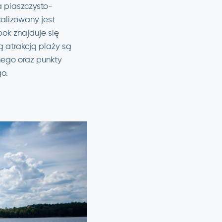
a piaszczysto-
kalizowany jest
ok znajduje się
 atrakcją plaży są
nego oraz punkty
o.