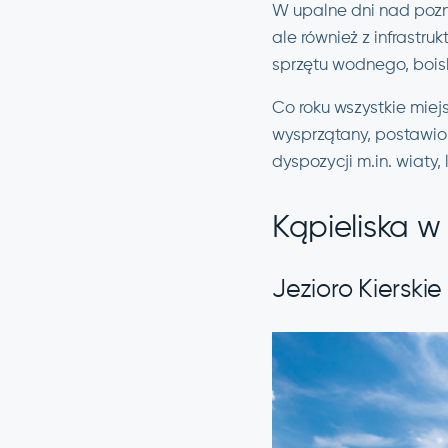
W upalne dni nad pozna
ale również z infrastr
sprzętu wodnego, bois
Co roku wszystkie miej
wysprzątany, postawio
dyspozycji m.in. wiaty, 
Kąpieliska w
Jezioro Kierskie