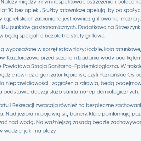
 Należy między innymi respektować ostrzeżenia i polecenia
lat 10 bez opieki. Służby ratownicze apelują, by po spożyci
 kąpieliskach zabronione jest również grillowanie, można j
liżu punktów gastronomicznych. Dodatkowo na Strzeszynku
 będą specjalne bezpłatne strefy grillowe.
ą wyposażone w sprzęt ratowniczy: łodzie, koła ratunkowe, 
ików. Każdorazowo przed sezonem badania wody pod kąte
e Powiatowa Stacja Sanitarno-Epidemiologiczna. W trakcie
zie również organizator kąpielisk, czyli Poznańskie Ośrodk
 nieprawidłowości i zagrożenia zdrowia, będą podejmow
a podstawie decyzji służb sanitarno-epidemiologicznych.
ortu i Rekreacji zwracają również na bezpieczne zachowan
 Nad jeziorami pojawią się banery, które poinformują poz
ać nad wodą. Najważniejszą zasadą będzie zachowywan
wodzie, jak i na plaży.