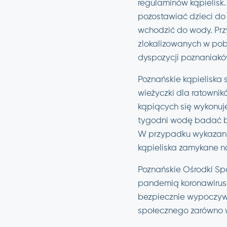
regulaminów kąpielisk.
pozostawiać dzieci do 
wchodzić do wody. Przy
zlokalizowanych w pob
dyspozycji poznaniaków
Poznańskie kąpieliska s
wieżyczki dla ratown
kąpiących się wykonuj
tygodni wodę badać będ
W przypadku wykazania
kąpieliska zamykane n
Poznańskie Ośrodki Sp
pandemią koronawirusa.
bezpiecznie wypoczyw
społecznego zarówno w 