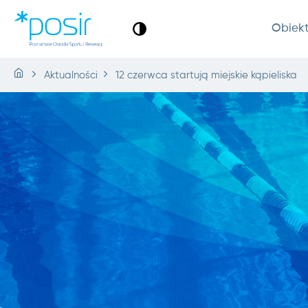
Obiek
Aktualności
12 czerwca startują miejskie kąpieliska