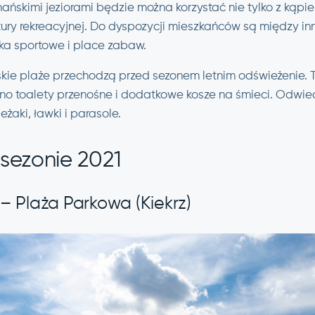
ńskimi jeziorami będzie można korzystać nie tylko z kąpiel
uktury rekreacyjnej. Do dyspozycji mieszkańców są między i
ka sportowe i place zabaw.
skie plaże przechodzą przed sezonem letnim odświeżenie. T
no toalety przenośne i dodatkowe kosze na śmieci. Odwie
leżaki, ławki i parasole.
 sezonie 2021
 – Plaża Parkowa (Kiekrz)