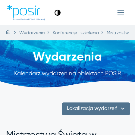
Wydarzenia
Konferencje i szkolenia
Mistrzostwa 
Wydarzenia
Kalendarz wydarzeń na obiektach POSiR
Lokalizacja wydarzeń