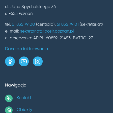
ul. Jana Spychalskiego 34
61-553 Poznań
tel.
61 835 79 00
(centrala),
61 835 79 01
(sekretariat)
e-mail:
sekretariat@posir.poznan.pl
e-doręczenia: AE:PL-60859-21453-BVTRC-27
Dane do fakturowania
strona w serwisie Facebook
kanał w serwisie YouTube
profil w serwisie Instagram
Nawigacja
Kontakt
Obiekty