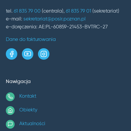
tel.
61 835 79 00
(centrala),
61 835 79 01
(sekretariat)
e-mail:
sekretariat@posir.poznan.pl
e-doręczenia: AE:PL-60859-21453-BVTRC-27
Dane do fakturowania
strona w serwisie Facebook
kanał w serwisie YouTube
profil w serwisie Instagram
Nawigacja
Kontakt
Obiekty
Aktualności