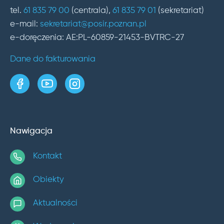
tel.
61 835 79 00
(centrala),
61 835 79 01
(sekretariat)
e-mail:
sekretariat@posir.poznan.pl
e-doręczenia: AE:PL-60859-21453-BVTRC-27
Dane do fakturowania
strona w serwisie Facebook
kanał w serwisie YouTube
profil w serwisie Instagram
Nawigacja
Kontakt
Obiekty
Aktualności