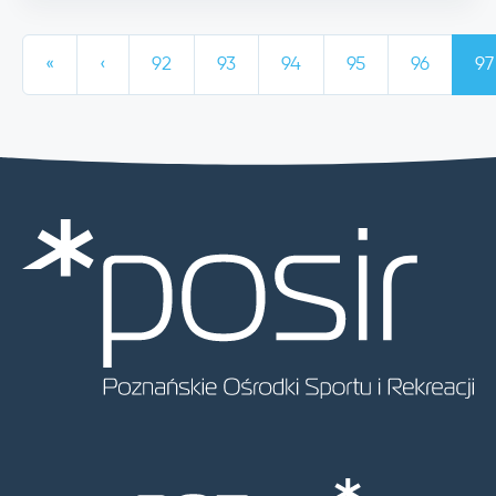
«
‹
92
93
94
95
96
97