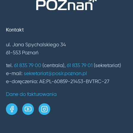
Kontakt
ul. Jana Spychalskiego 34
61-553 Poznań
tel.
61 835 79 00
(centrala),
61 835 79 01
(sekretariat)
e-mail:
sekretariat@posir.poznan.pl
e-doręczenia: AE:PL-60859-21453-BVTRC-27
Dane do fakturowania
strona w serwisie Facebook
kanał w serwisie YouTube
profil w serwisie Instagram