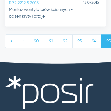
13.07.2015
RP.2.2212.5.2015
Montaż wentylatorów ściennych -
basen kryty Rataje.
«
‹
90
91
92
93
94
95