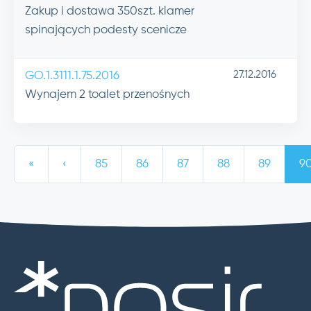
Zakup i dostawa 350szt. klamer
spinających podesty scenicze
27.12.2016
GO.1.3111.1.75.2016
Wynajem 2 toalet przenośnych
«
‹
85
86
87
88
89
9