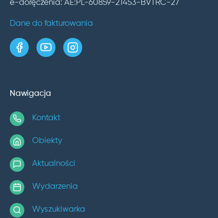
e-doręczenia: AE:PL-60859-21453-BVTRC-27
Dane do fakturowania
strona w serwisie Facebook
kanał w serwisie YouTube
profil w serwisie Instagram
Nawigacja
Kontakt
Obiekty
Aktualności
Wydarzenia
Wyszukiwarka