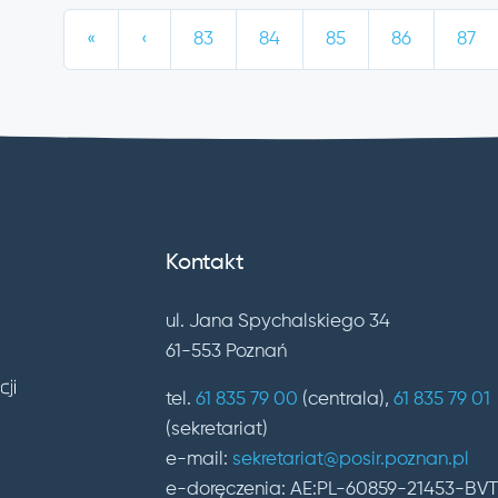
«
‹
83
84
85
86
87
Kontakt
ul. Jana Spychalskiego 34
61-553 Poznań
tel.
61 835 79 00
(centrala),
61 835 79 01
(sekretariat)
e-mail:
sekretariat@posir.poznan.pl
e-doręczenia: AE:PL-60859-21453-BV