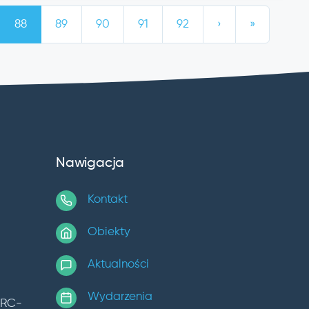
88
89
90
91
92
›
»
Nawigacja
Kontakt
Obiekty
Aktualności
Wydarzenia
TRC-