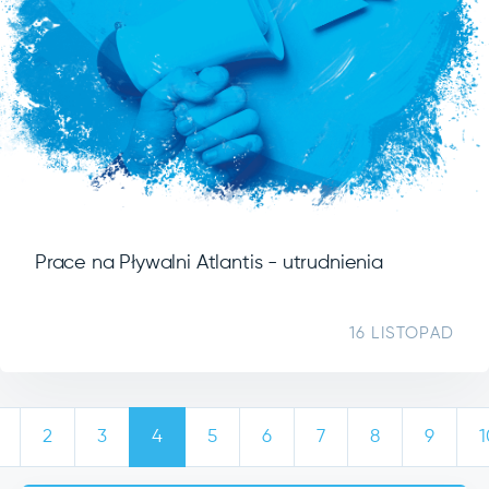
Prace na Pływalni Atlantis - utrudnienia
16 LISTOPAD
2
3
4
5
6
7
8
9
1