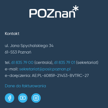
Kontakt
ul. Jana Spychalskiego 34
61-553 Poznań
tel.
61 835 79 00
(centrala),
61 835 79 01
(sekretariat)
e-mail:
sekretariat@posir.poznan.pl
e-doręczenia: AE:PL-60859-21453-BVTRC-27
Dane do fakturowania
strona w serwisie Facebook
kanał w serwisie YouTube
profil w serwisie Instagram