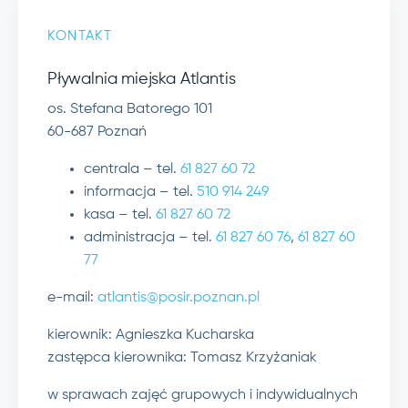
KONTAKT
Pływalnia miejska Atlantis
os. Stefana Batorego 101
60-687 Poznań
centrala – tel.
61 827 60 72
informacja – tel.
510 914 249
kasa – tel.
61 827 60 72
administracja – tel.
61 827 60 76
,
61 827 60
77
e-mail:
atlantis@posir.poznan.pl
kierownik: Agnieszka Kucharska
zastępca kierownika: Tomasz Krzyżaniak
w sprawach zajęć grupowych i indywidualnych