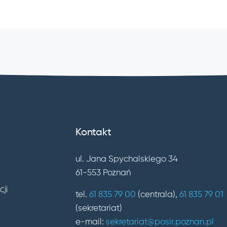
Kontakt
ul. Jana Spychalskiego 34
61-553 Poznań
tel.
61 835 79 00
(centrala),
61 835 79 01
(sekretariat)
e-mail:
sekretariat@posir.poznan.pl